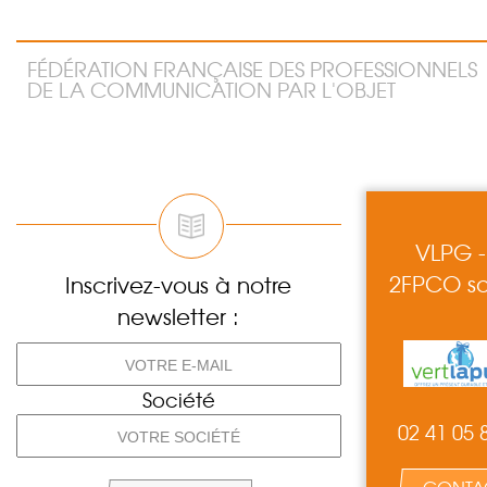
FÉDÉRATION FRANÇAISE DES PROFESSIONNELS
DE LA COMMUNICATION PAR L'OBJET
VLPG -
2FPCO so
Inscrivez-vous à notre
newsletter :
Société
02 41 05 