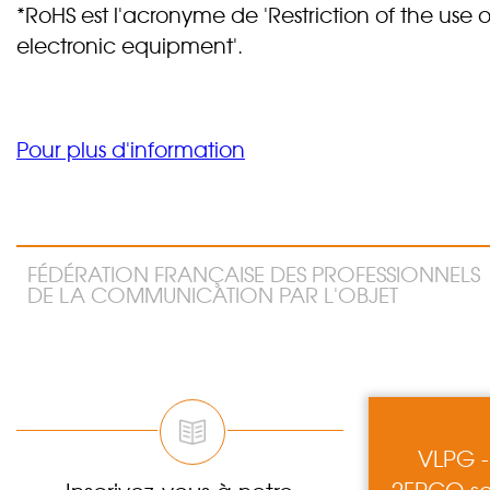
*RoHS est l'acronyme de 'Restriction of the use 
electronic equipment'.
Pour plus d'information
FÉDÉRATION FRANÇAISE DES PROFESSIONNELS
DE LA COMMUNICATION PAR L'OBJET
VLPG -
2FPCO so