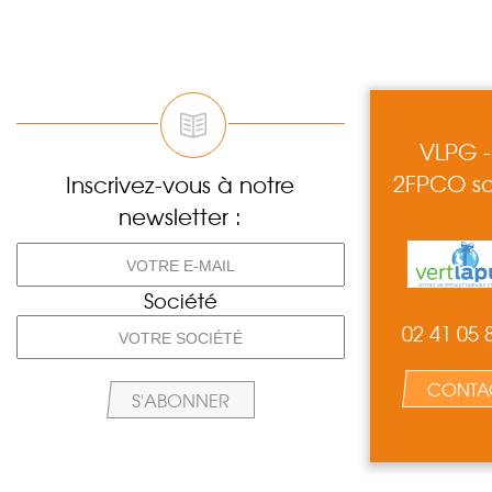
VLPG -
2FPCO so
Inscrivez-vous à notre
newsletter :
Société
02 41 05 
CONTA