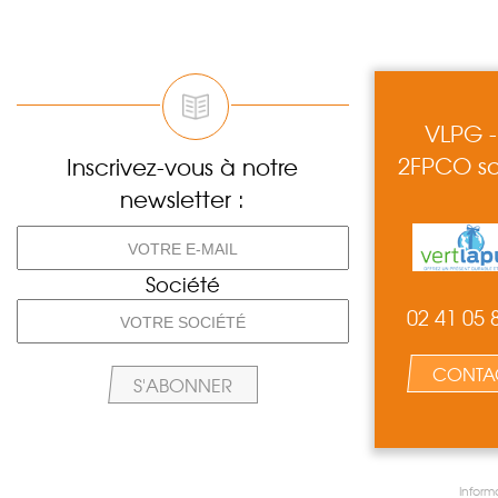
VLPG -
2FPCO so
Inscrivez-vous à notre
newsletter :
Société
02 41 05 
CONTA
Inform