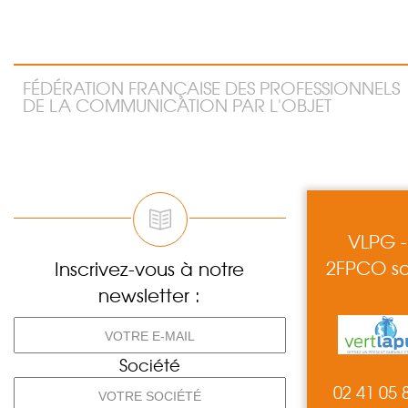
FÉDÉRATION FRANÇAISE DES PROFESSIONNELS
DE LA COMMUNICATION PAR L'OBJET
VLPG -
2FPCO so
Inscrivez-vous à notre
newsletter :
Société
02 41 05 